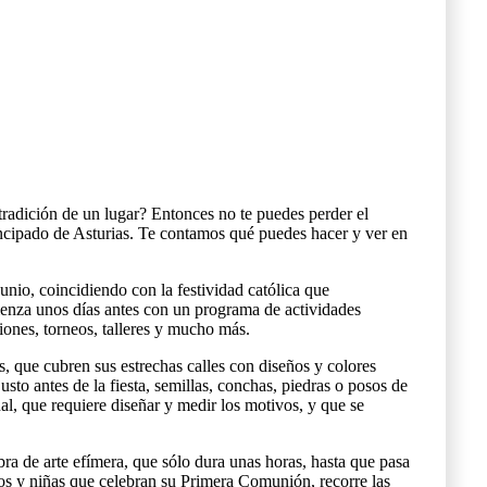
a tradición de un lugar? Entonces no te puedes perder el
rincipado de Asturias. Te contamos qué puedes hacer y ver en
unio, coincidiendo con la festividad católica que
ienza unos días antes con un programa de actividades
ciones, torneos, talleres y mucho más.
es, que cubren sus estrechas calles con diseños y colores
usto antes de la fiesta, semillas, conchas, piedras o posos de
nal, que requiere diseñar y medir los motivos, y que se
ra de arte efímera, que sólo dura unas horas, hasta que pasa
os y niñas que celebran su Primera Comunión, recorre las