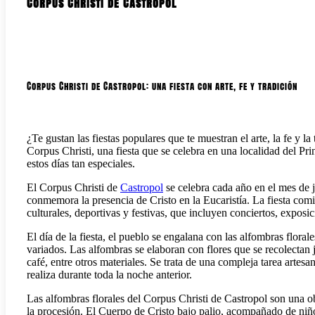
Corpus Christi de Castropol
Corpus Christi de Castropol: una fiesta con arte, fe y tradición
¿Te gustan las fiestas populares que te muestran el arte, la fe y l
Corpus Christi, una fiesta que se celebra en una localidad del P
estos días tan especiales.
El Corpus Christi de
Castropol
se celebra cada año en el mes de j
conmemora la presencia de Cristo en la Eucaristía. La fiesta com
culturales, deportivas y festivas, que incluyen conciertos, exposi
El día de la fiesta, el pueblo se engalana con las alfombras floral
variados. Las alfombras se elaboran con flores que se recolectan j
café, entre otros materiales. Se trata de una compleja tarea artesa
realiza durante toda la noche anterior.
Las alfombras florales del Corpus Christi de Castropol son una ob
la procesión. El Cuerpo de Cristo bajo palio, acompañado de niñ