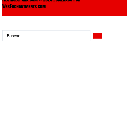
WebEnchantments.com
Search
...