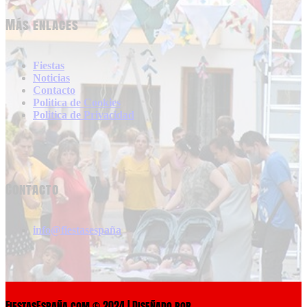
Más enlaces
Fiestas
Noticias
Contacto
Politica de Cookies
Politica de Privacidad
Contacto
info@fiestasespaña
FiestasEspaña.com © 2024 | Diseñado por