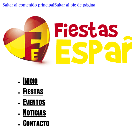
Saltar al contenido principal
Saltar al pie de página
Inicio
Fiestas
Eventos
Noticias
Contacto