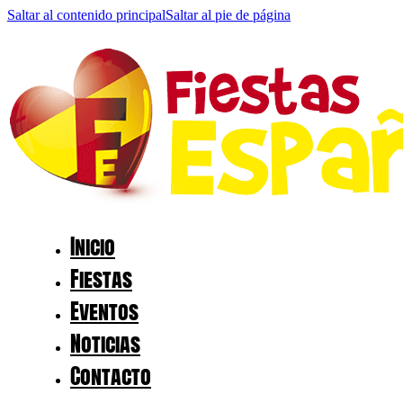
Saltar al contenido principal
Saltar al pie de página
Inicio
Fiestas
Eventos
Noticias
Contacto