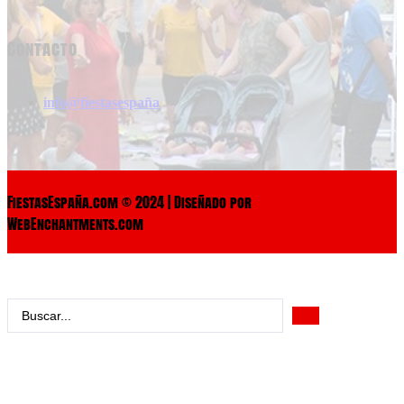
Contacto
info@fiestasespaña
FiestasEspaña.com © 2024 | Diseñado por
WebEnchantments.com
Search
...