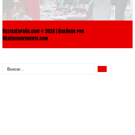
FiestasEspaña.com © 2024 | Diseñado por
WebEnchantments.com
Search
...