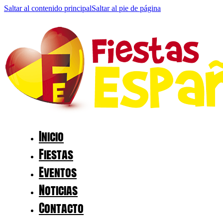
Saltar al contenido principal
Saltar al pie de página
Inicio
Fiestas
Eventos
Noticias
Contacto