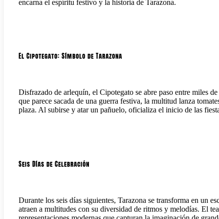
encarna el espíritu festivo y la historia de Tarazona.
El Cipotegato: Símbolo de Tarazona
Disfrazado de arlequín, el Cipotegato se abre paso entre miles de
que parece sacada de una guerra festiva, la multitud lanza tomat
plaza. Al subirse y atar un pañuelo, oficializa el inicio de las fi
Seis Días de Celebración
Durante los seis días siguientes, Tarazona se transforma en un es
atraen a multitudes con su diversidad de ritmos y melodías. El teat
representaciones modernas que capturan la imaginación de grand