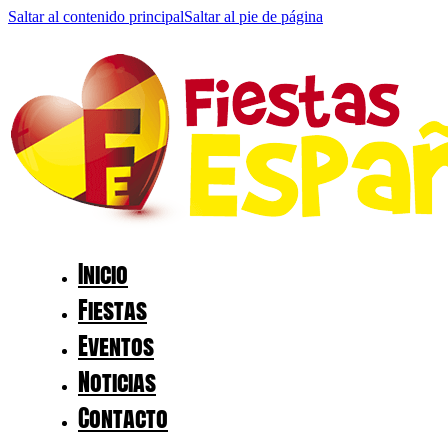
Saltar al contenido principal
Saltar al pie de página
Inicio
Fiestas
Eventos
Noticias
Contacto