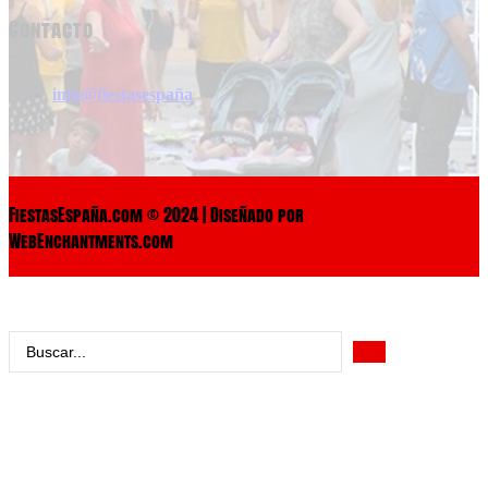
Contacto
info@fiestasespaña
FiestasEspaña.com © 2024 | Diseñado por
WebEnchantments.com
Search
...