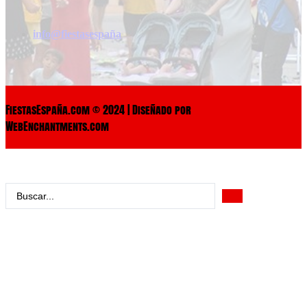
info@fiestasespaña
FiestasEspaña.com © 2024 | Diseñado por
WebEnchantments.com
Search
...