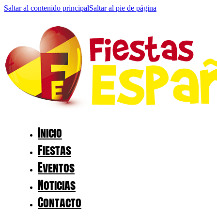
Saltar al contenido principal
Saltar al pie de página
Inicio
Fiestas
Eventos
Noticias
Contacto