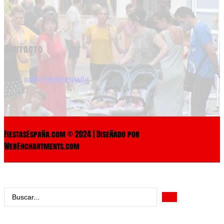
Contacto
info@fiestasespaña
FiestasEspaña.com © 2024 | Diseñado por
WebEnchantments.com
Search
...