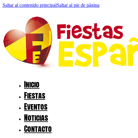
Saltar al contenido principal
Saltar al pie de página
Inicio
Fiestas
Eventos
Noticias
Contacto