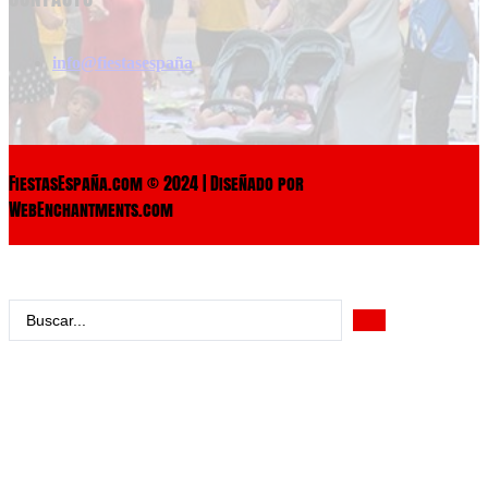
info@fiestasespaña
FiestasEspaña.com © 2024 | Diseñado por
WebEnchantments.com
Search
...