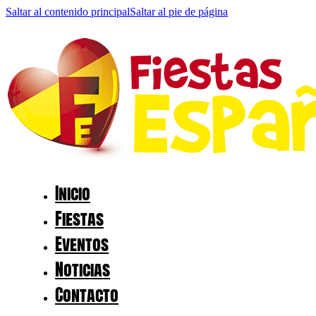
Saltar al contenido principal
Saltar al pie de página
Inicio
Fiestas
Eventos
Noticias
Contacto