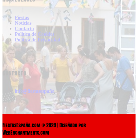
Fiestas
Noticias
Contacto
Politica de Cookies
Politica de Privacidad
Contacto
info@fiestasespaña
FiestasEspaña.com © 2024 | Diseñado por
WebEnchantments.com