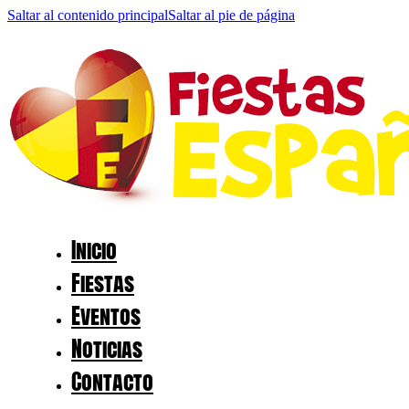
Saltar al contenido principal
Saltar al pie de página
Inicio
Fiestas
Eventos
Noticias
Contacto