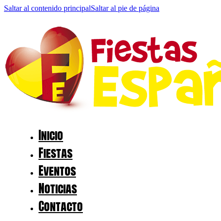
Saltar al contenido principal
Saltar al pie de página
Inicio
Fiestas
Eventos
Noticias
Contacto