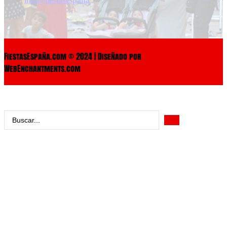
info@fiestasespaña
FiestasEspaña.com © 2024 | Diseñado por
WebEnchantments.com
Search
...