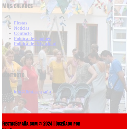
Más enlaces
Fiestas
Noticias
Contacto
Politica de Cookies
Politica de Privacidad
Contacto
info@fiestasespaña
FiestasEspaña.com © 2024 | Diseñado por