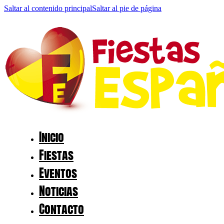
Saltar al contenido principal
Saltar al pie de página
Inicio
Fiestas
Eventos
Noticias
Contacto