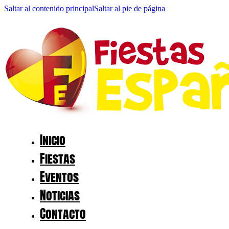
Saltar al contenido principal
Saltar al pie de página
Inicio
Fiestas
Eventos
Noticias
Contacto