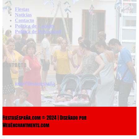
Fiestas
Noticias
Contacto
Politica de Cookies
Politica de Privacidad
Contacto
info@fiestasespaña
FiestasEspaña.com © 2024 | Diseñado por
WebEnchantments.com