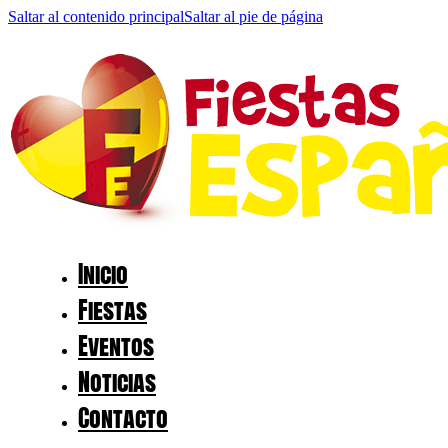
Saltar al contenido principal
Saltar al pie de página
Inicio
Fiestas
Eventos
Noticias
Contacto