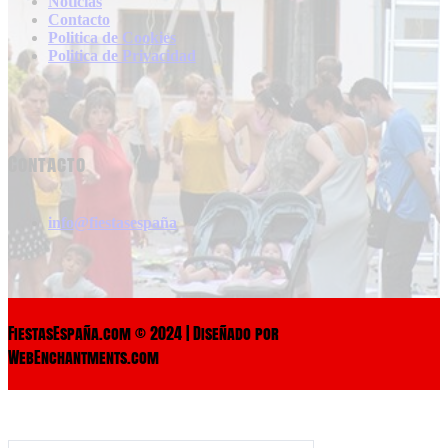
Noticias
Contacto
Politica de Cookies
Politica de Privacidad
Contacto
info@fiestasespaña
FiestasEspaña.com © 2024 | Diseñado por
WebEnchantments.com
Search