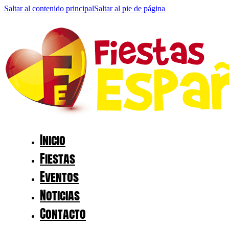
Saltar al contenido principal
Saltar al pie de página
Inicio
Fiestas
Eventos
Noticias
Contacto