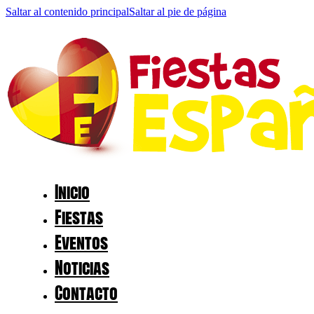
Saltar al contenido principal
Saltar al pie de página
Inicio
Fiestas
Eventos
Noticias
Contacto