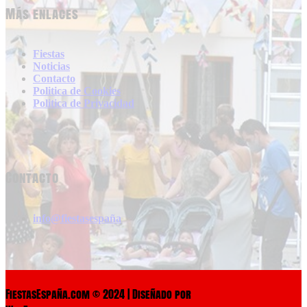
Más enlaces
Fiestas
Noticias
Contacto
Politica de Cookies
Politica de Privacidad
Contacto
info@fiestasespaña
FiestasEspaña.com © 2024 | Diseñado por