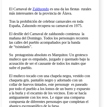
El Carnaval de
Zalduondo
es una da las fiestas rurales
más interesantes de la provincia de Álava.
Tras la prohibición de celebrar carnavales en toda
España, Zaluondo recupera su carnaval en 1975.
El desfile del Carnaval de zalduondo comienza la
mañana del Domingo. Todos los personajes recorren
las calles del pueblo acompañados por la banda
de “txistularis”.
Su protagonista absoluto es Marquitos: Un grotesco
muñeco que es empalado, juzgado y quemado bajo la
acusación de ser el causante de todos los males que
sufre el pueblo.
El muñeco tocado con una chapela negra, vestido con
chaqueta gris. pantalón negro y adornado con un
collar de huevos tintados, este personaje es paseado
por todo el pueblo a los lomos de un burro y expuesto
a la burla y el escarnio de los vecinos. Esto se hacía
antiguamente con los reos. Le sigue una comparsa
compuesta de diferentes personajes que completan el
abanico escenográfico de la farsa.