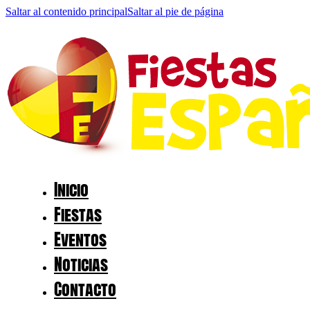
Saltar al contenido principal
Saltar al pie de página
Inicio
Fiestas
Eventos
Noticias
Contacto