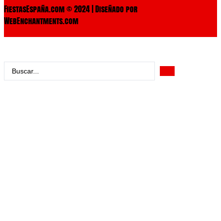
FiestasEspaña.com © 2024 | Diseñado por
WebEnchantments.com
Search
...