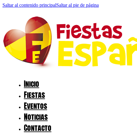
Saltar al contenido principal
Saltar al pie de página
Inicio
Fiestas
Eventos
Noticias
Contacto