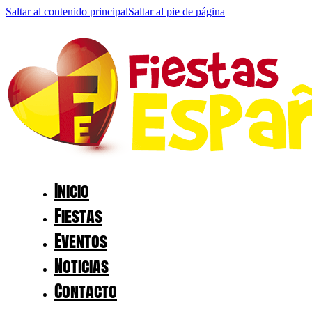
Saltar al contenido principal
Saltar al pie de página
Inicio
Fiestas
Eventos
Noticias
Contacto