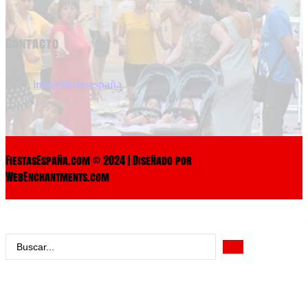
Contacto
info@fiestasespaña
FiestasEspaña.com © 2024 | Diseñado por
WebEnchantments.com
Search
...