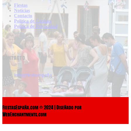
Fiestas
Noticias
Contacto
Politica de Cookies
Politica de Privacidad
Contacto
info@fiestasespaña
FiestasEspaña.com © 2024 | Diseñado por
WebEnchantments.com