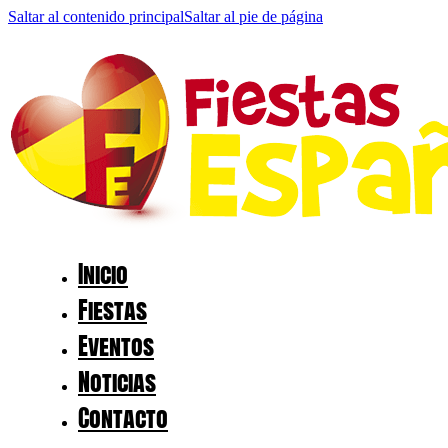
Saltar al contenido principal
Saltar al pie de página
Inicio
Fiestas
Eventos
Noticias
Contacto