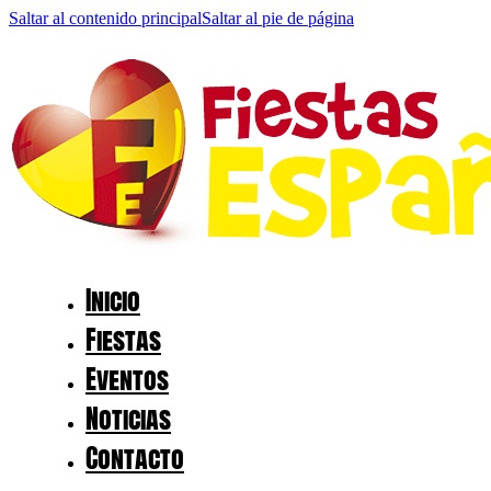
Saltar al contenido principal
Saltar al pie de página
Inicio
Fiestas
Eventos
Noticias
Contacto