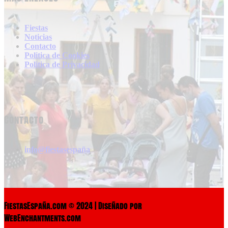
Fiestas
Noticias
Contacto
Politica de Cookies
Politica de Privacidad
Contacto
info@fiestasespaña
FiestasEspaña.com © 2024 | Diseñado por
WebEnchantments.com