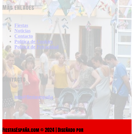
Más enlaces
Fiestas
Noticias
Contacto
Politica de Cookies
Politica de Privacidad
Contacto
info@fiestasespaña
FiestasEspaña.com © 2024 | Diseñado por