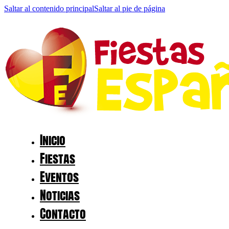
Saltar al contenido principal
Saltar al pie de página
Inicio
Fiestas
Eventos
Noticias
Contacto