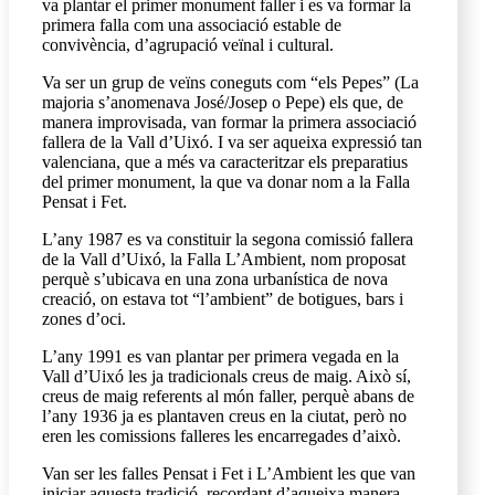
va plantar el primer monument faller i es va formar la
primera falla com una associació estable de
convivència, d’agrupació veïnal i cultural.
Va ser un grup de veïns coneguts com “els Pepes” (La
majoria s’anomenava José/Josep o Pepe) els que, de
manera improvisada, van formar la primera associació
fallera de la Vall d’Uixó. I va ser aqueixa expressió tan
valenciana, que a més va caracteritzar els preparatius
del primer monument, la que va donar nom a la Falla
Pensat i Fet.
L’any 1987 es va constituir la segona comissió fallera
de la Vall d’Uixó, la Falla L’Ambient, nom proposat
perquè s’ubicava en una zona urbanística de nova
creació, on estava tot “l’ambient” de botigues, bars i
zones d’oci.
L’any 1991 es van plantar per primera vegada en la
Vall d’Uixó les ja tradicionals creus de maig. Això sí,
creus de maig referents al món faller, perquè abans de
l’any 1936 ja es plantaven creus en la ciutat, però no
eren les comissions falleres les encarregades d’això.
Van ser les falles Pensat i Fet i L’Ambient les que van
iniciar aquesta tradició, recordant d’aqueixa manera