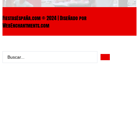
FiestasEspaña.com © 2024 | Diseñado por
WebEnchantments.com
Search
...