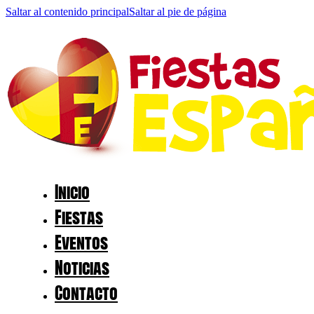
Saltar al contenido principal
Saltar al pie de página
Inicio
Fiestas
Eventos
Noticias
Contacto