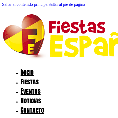
Saltar al contenido principal
Saltar al pie de página
Inicio
Fiestas
Eventos
Noticias
Contacto