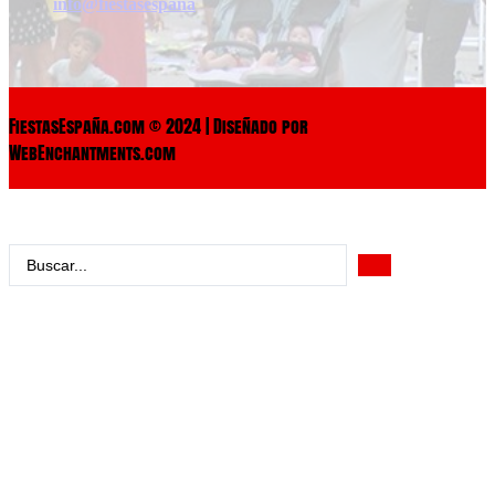
info@fiestasespaña
FiestasEspaña.com © 2024 | Diseñado por
WebEnchantments.com
Search
...