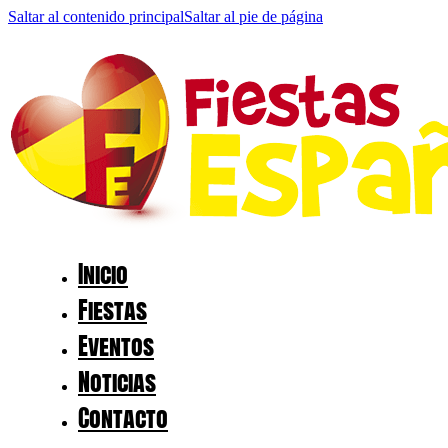
Saltar al contenido principal
Saltar al pie de página
Inicio
Fiestas
Eventos
Noticias
Contacto