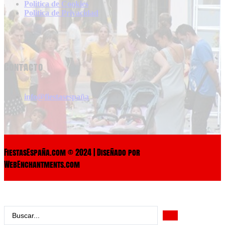
Politica de Cookies
Politica de Privacidad
Contacto
info@fiestasespaña
FiestasEspaña.com © 2024 | Diseñado por
WebEnchantments.com
Search
...