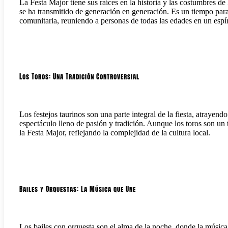
La Festa Major tiene sus raíces en la historia y las costumbres de
se ha transmitido de generación en generación. Es un tiempo para
comunitaria, reuniendo a personas de todas las edades en un espír
Los Toros: Una Tradición Controversial
Los festejos taurinos son una parte integral de la fiesta, atrayen
espectáculo lleno de pasión y tradición. Aunque los toros son un
la Festa Major, reflejando la complejidad de la cultura local.
Bailes y Orquestas: La Música que Une
Los bailes con orquesta son el alma de la noche, donde la música