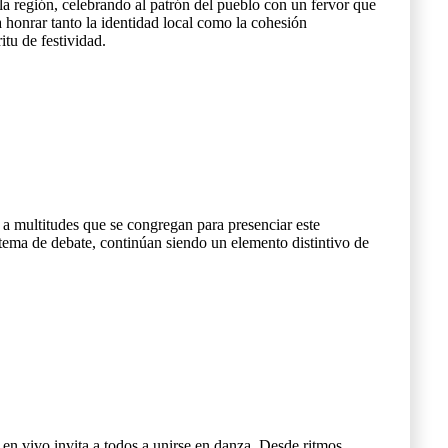
 la región, celebrando al patrón del pueblo con un fervor que
 honrar tanto la identidad local como la cohesión
itu de festividad.
do a multitudes que se congregan para presenciar este
 tema de debate, continúan siendo un elemento distintivo de
 en vivo invita a todos a unirse en danza. Desde ritmos