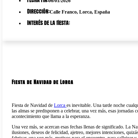
06/01/2026
Dirección:
Calle Franco, Lorca, España
Interés de la fiesta:
Fiesta de Navidad de Lorca
Fiesta de Navidad de
Lorca
es inevitable. Una tarde noche cualq
las almas se predisponen a celebrar, una vez más, esas jornadas
acontecimiento que llama a la esperanza.
Una vez más, se acercan esas fechas llenas de significado. La Nav
ilusiones, deseos de felicidad, ajetreo, mejores intenciones, quiz
fabricar, una vez más, motivos para el encuentro, para callejear y 