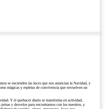
uiera se encienden las luces que nos anuncian la Navidad, y
 como mágicas y repletas de convivencia que envuelven un
idad. Y el quehacer diario se transforma en actividad,
ás prisas y desvelos para encontrarnos con los nuestros, y
disfrutar de sonidos, olores, presencias, luces que