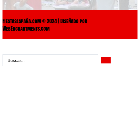
FiestasEspaña.com © 2024 | Diseñado por
WebEnchantments.com
Search
...