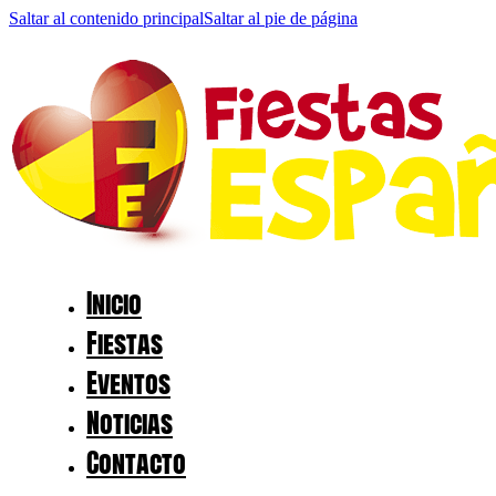
Saltar al contenido principal
Saltar al pie de página
Inicio
Fiestas
Eventos
Noticias
Contacto