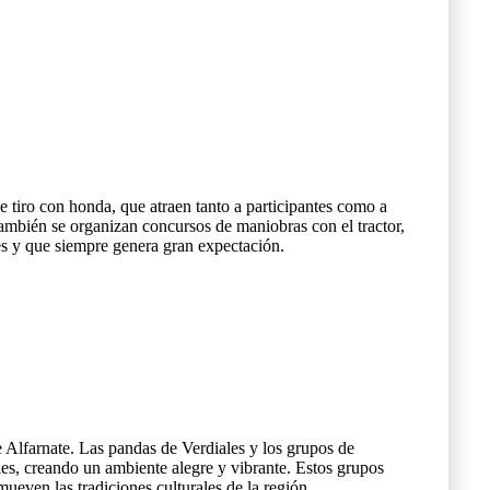
e tiro con honda, que atraen tanto a participantes como a
ambién se organizan concursos de maniobras con el tractor,
les y que siempre genera gran expectación.
e Alfarnate. Las pandas de Verdiales y los grupos de
les, creando un ambiente alegre y vibrante. Estos grupos
ueven las tradiciones culturales de la región.