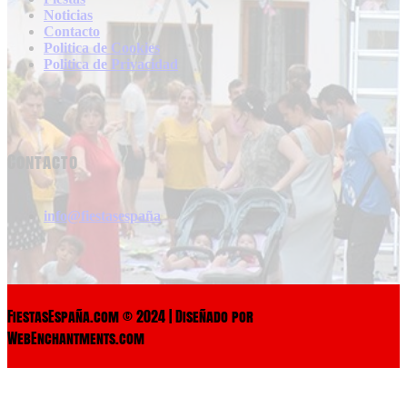
Noticias
Contacto
Politica de Cookies
Politica de Privacidad
Contacto
info@fiestasespaña
FiestasEspaña.com © 2024 | Diseñado por
WebEnchantments.com