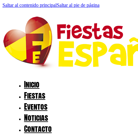
Saltar al contenido principal
Saltar al pie de página
Inicio
Fiestas
Eventos
Noticias
Contacto