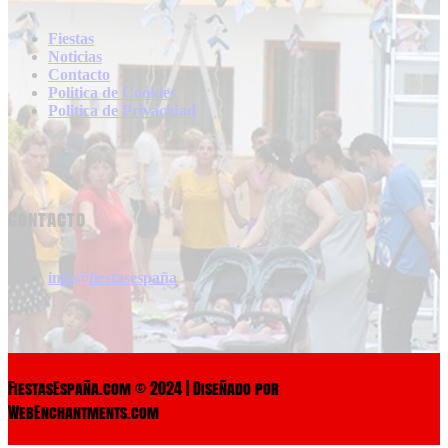
Fiestas
Noticias
Contacto
Politica de Cookies
Politica de Privacidad
Contacto
info@fiestasespaña
FiestasEspaña.com © 2024 | Diseñado por
WebEnchantments.com