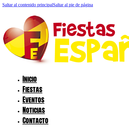
Saltar al contenido principal
Saltar al pie de página
Inicio
Fiestas
Eventos
Noticias
Contacto