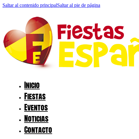
Saltar al contenido principal
Saltar al pie de página
Inicio
Fiestas
Eventos
Noticias
Contacto