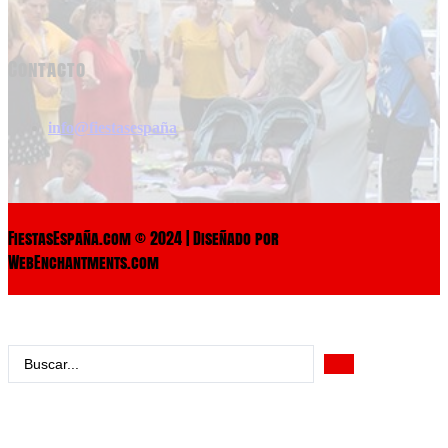
Contacto
info@fiestasespaña
FiestasEspaña.com © 2024 | Diseñado por
WebEnchantments.com
Search
...