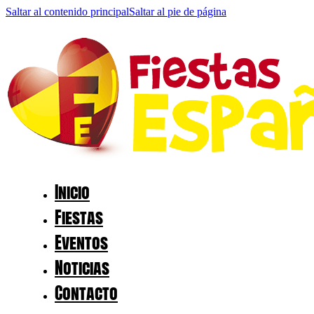
Saltar al contenido principal
Saltar al pie de página
Inicio
Fiestas
Eventos
Noticias
Contacto