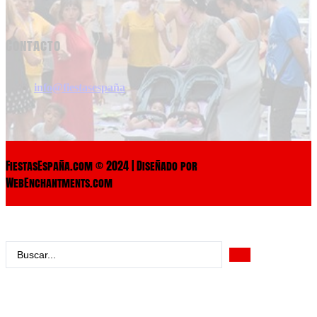
Contacto
info@fiestasespaña
FiestasEspaña.com © 2024 | Diseñado por
WebEnchantments.com
Search
...