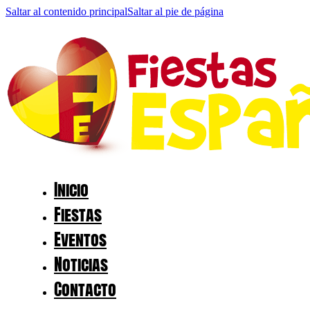
Saltar al contenido principal
Saltar al pie de página
Inicio
Fiestas
Eventos
Noticias
Contacto