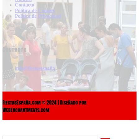
Contacto
Politica de Cookies
Politica de Privacidad
Contacto
info@fiestasespaña
FiestasEspaña.com © 2024 | Diseñado por
WebEnchantments.com
Search