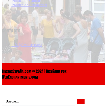
Politica de Cookies
Politica de Privacidad
Contacto
info@fiestasespaña
FiestasEspaña.com © 2024 | Diseñado por
WebEnchantments.com
Search
...