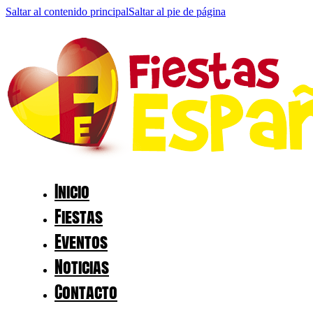
Saltar al contenido principal
Saltar al pie de página
Inicio
Fiestas
Eventos
Noticias
Contacto