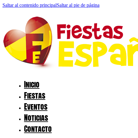
Saltar al contenido principal
Saltar al pie de página
Inicio
Fiestas
Eventos
Noticias
Contacto