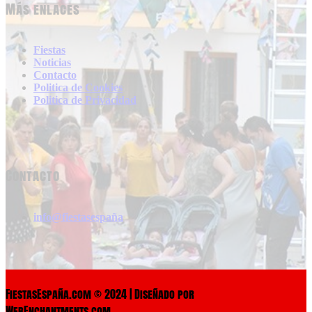
Más enlaces
Fiestas
Noticias
Contacto
Politica de Cookies
Politica de Privacidad
Contacto
info@fiestasespaña
FiestasEspaña.com © 2024 | Diseñado por
WebEnchantments.com