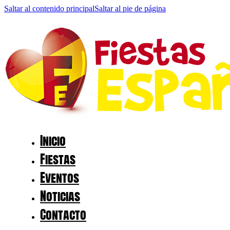
Saltar al contenido principal
Saltar al pie de página
Inicio
Fiestas
Eventos
Noticias
Contacto