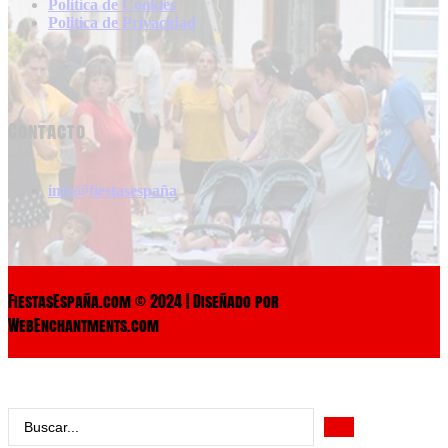
Politica de Cookies
Politica de Privacidad
Contacto
info@fiestasespaña
FiestasEspaña.com © 2024 | Diseñado por
WebEnchantments.com
Search
...