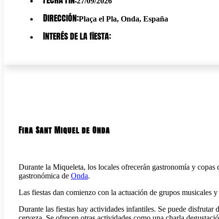
27/09/2026
Dirección:
Plaça el Pla, Onda, España
Interés de la fiesta:
Fira Sant Miquel de Onda
Durante la Miqueleta, los locales ofrecerán gastronomía y copas d
gastronómica de
Onda
.
Las fiestas dan comienzo con la actuación de grupos musicales 
Durante las fiestas hay actividades infantiles. Se puede disfrutar 
cerveza. Se ofrecen otras actividades como una charla degustaci