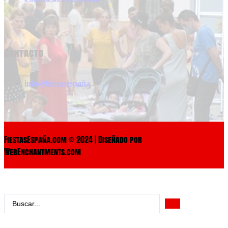
Contacto
info@fiestasespaña
FiestasEspaña.com © 2024 | Diseñado por
WebEnchantments.com
Search
...