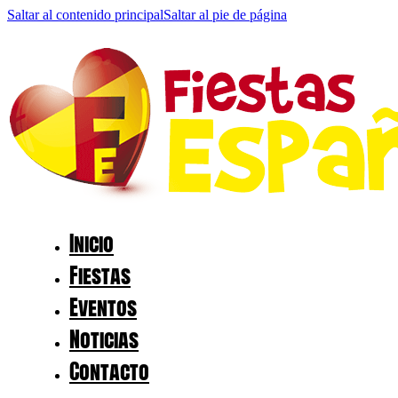
Saltar al contenido principal
Saltar al pie de página
Inicio
Fiestas
Eventos
Noticias
Contacto