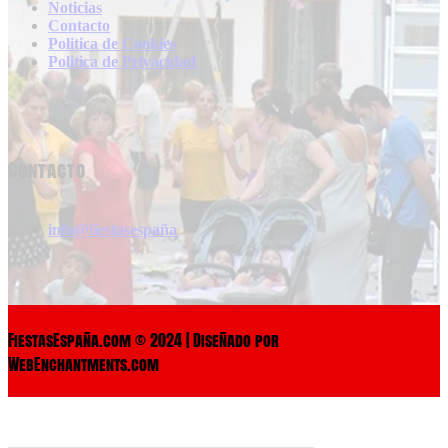
Noticias
Contacto
Politica de Cookies
Politica de Privacidad
Contacto
info@fiestasespaña
FiestasEspaña.com © 2024 | Diseñado por
WebEnchantments.com