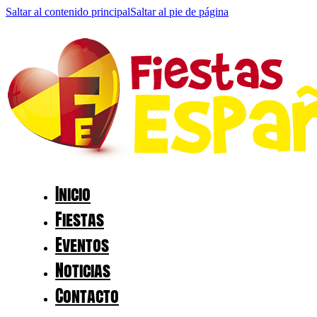
Saltar al contenido principal
Saltar al pie de página
Inicio
Fiestas
Eventos
Noticias
Contacto