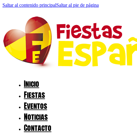
Saltar al contenido principal
Saltar al pie de página
Inicio
Fiestas
Eventos
Noticias
Contacto