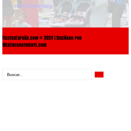
info@fiestasespaña
FiestasEspaña.com © 2024 | Diseñado por
WebEnchantments.com
Search
...