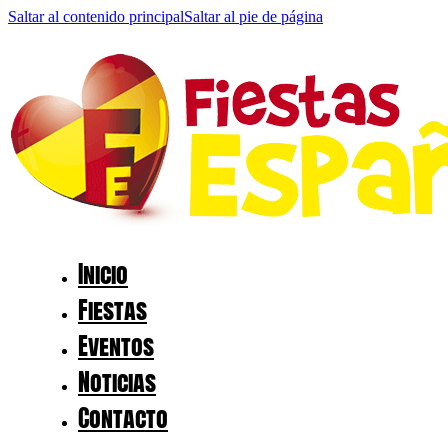
Saltar al contenido principal
Saltar al pie de página
Inicio
Fiestas
Eventos
Noticias
Contacto