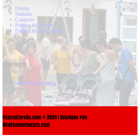
Fiestas
Noticias
Contacto
Politica de Cookies
Politica de Privacidad
Contacto
info@fiestasespaña
FiestasEspaña.com © 2024 | Diseñado por
WebEnchantments.com