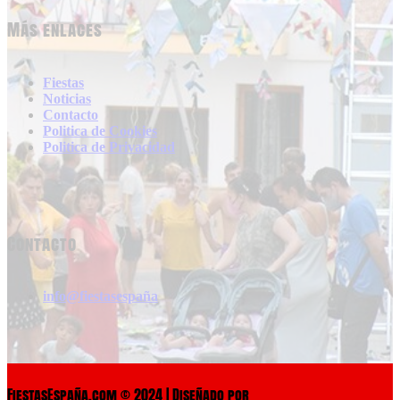
Más enlaces
Fiestas
Noticias
Contacto
Politica de Cookies
Politica de Privacidad
Contacto
info@fiestasespaña
FiestasEspaña.com © 2024 | Diseñado por