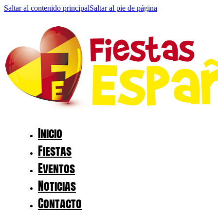
Saltar al contenido principal
Saltar al pie de página
Inicio
Fiestas
Eventos
Noticias
Contacto