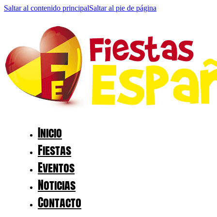
Saltar al contenido principal
Saltar al pie de página
Inicio
Fiestas
Eventos
Noticias
Contacto