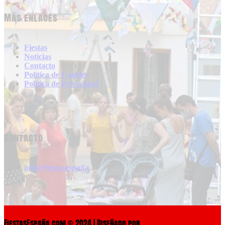
Más enlaces
Fiestas
Noticias
Contacto
Politica de Cookies
Politica de Privacidad
Contacto
info@fiestasespaña
FiestasEspaña.com © 2024 | Diseñado por