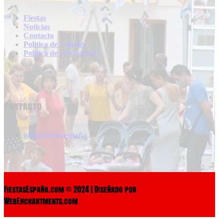
Fiestas
Noticias
Contacto
Politica de Cookies
Politica de Privacidad
Contacto
info@fiestasespaña
FiestasEspaña.com © 2024 | Diseñado por
WebEnchantments.com