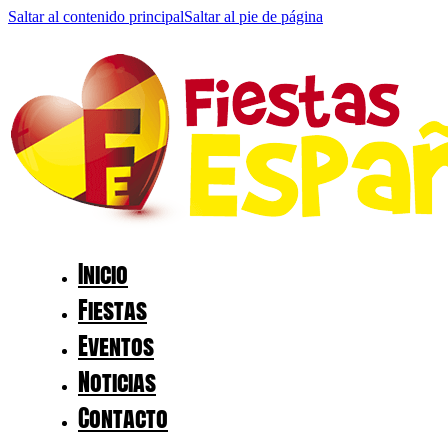
Saltar al contenido principal
Saltar al pie de página
Inicio
Fiestas
Eventos
Noticias
Contacto