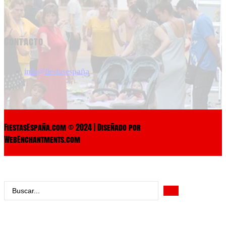
Contacto
info@fiestasespaña
FiestasEspaña.com © 2024 | Diseñado por
WebEnchantments.com
Search
...