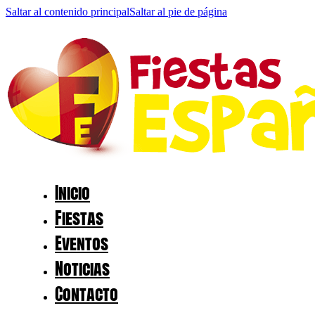
Saltar al contenido principal
Saltar al pie de página
Inicio
Fiestas
Eventos
Noticias
Contacto