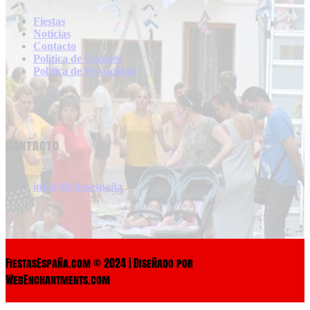
Fiestas
Noticias
Contacto
Politica de Cookies
Politica de Privacidad
Contacto
info@fiestasespaña
FiestasEspaña.com © 2024 | Diseñado por
WebEnchantments.com